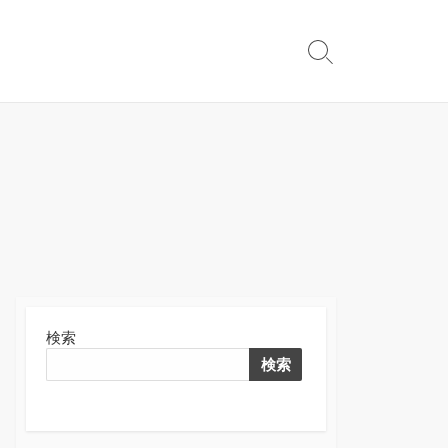
検
索
切
り
替
え
検索
検索