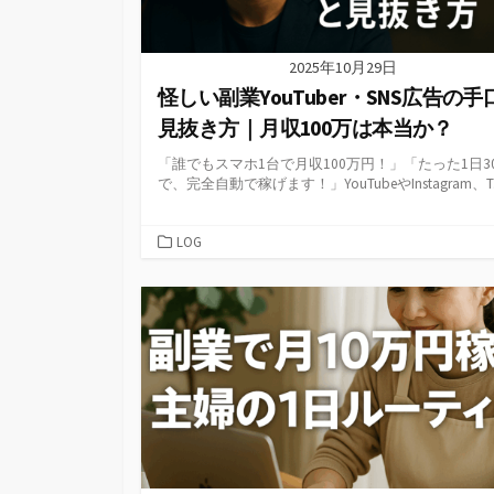
2025年10月29日
怪しい副業YouTuber・SNS広告の手
見抜き方｜月収100万は本当か？
「誰でもスマホ1台で月収100万円！」「たった1日3
で、完全自動で稼げます！」YouTubeやInstagram、T..
カ
LOG
テ
ゴ
リ
ー