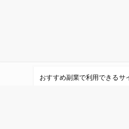
おすすめ副業で利用できるサ
Appleギフトカード(iTunesカード)買取
©2026
ECサイト副業・詐欺商材・ビジネスモ