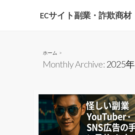
コ
ン
ECサイト副業・詐欺商
テ
ン
ツ
へ
ス
ホーム
>
キ
Monthly Archive:
2025
ッ
プ