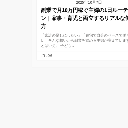
2025年10月7日
副業で月10万円稼ぐ主婦の1日ルー
ン｜家事・育児と両立するリアルな
方
「家計の足しにしたい」「在宅で自分のペースで働
い」そんな想いから副業を始める主婦が増えていま
とはいえ、 子ども...
カ
LOG
テ
ゴ
リ
ー