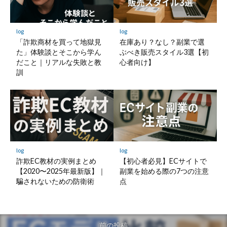
log
log
「詐欺商材を買って地獄見
在庫あり？なし？副業で選
た」体験談とそこから学ん
ぶべき販売スタイル3選【初
だこと｜リアルな失敗と教
心者向け】
訓
log
log
詐欺EC教材の実例まとめ
【初心者必見】ECサイトで
【2020〜2025年最新版】｜
副業を始める際の7つの注意
騙されないための防衛術
点
前の投稿