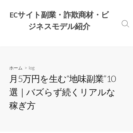
コ
ン
ECサイト副業・詐欺商材・ビ
テ
ジネスモデル紹介
ン
検
索
ツ
切
へ
り
ス
替
え
キ
ッ
ホーム
>
log
プ
月5万円を生む“地味副業”10
選｜バズらず続くリアルな
稼ぎ方