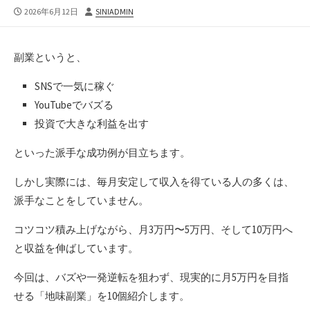
公
投
2026年6月12日
SINIADMIN
開
稿
日
者
副業というと、
SNSで一気に稼ぐ
YouTubeでバズる
投資で大きな利益を出す
といった派手な成功例が目立ちます。
しかし実際には、毎月安定して収入を得ている人の多くは、
派手なことをしていません。
コツコツ積み上げながら、月3万円〜5万円、そして10万円へ
と収益を伸ばしています。
今回は、バズや一発逆転を狙わず、現実的に月5万円を目指
せる「地味副業」を10個紹介します。