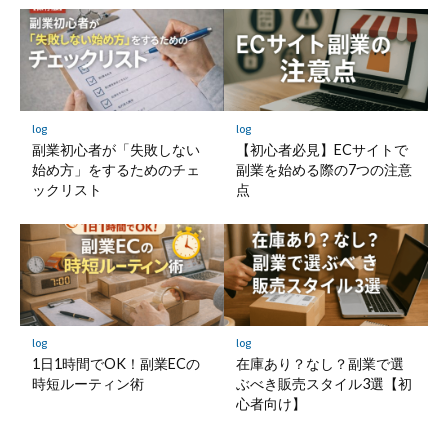
log
log
副業初心者が「失敗しない
【初心者必見】ECサイトで
始め方」をするためのチェ
副業を始める際の7つの注意
ックリスト
点
log
log
1日1時間でOK！副業ECの
在庫あり？なし？副業で選
時短ルーティン術
ぶべき販売スタイル3選【初
心者向け】