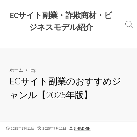
コ
ン
ECサイト副業・詐欺商材・ビ
テ
ジネスモデル紹介
ン
検
索
ツ
切
へ
り
ス
替
え
キ
ッ
ホーム
>
log
プ
ECサイト副業のおすすめジ
ャンル【2025年版】
公
最
投
2025年7月11日
2025年7月11日
SINIADMIN
開
終
稿